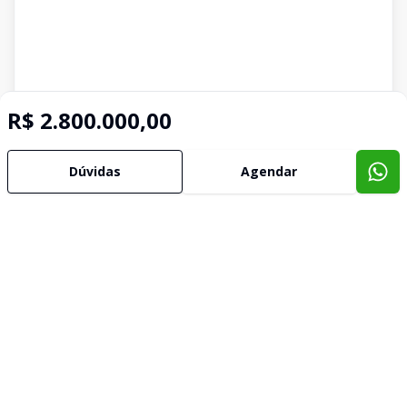
R$ 2.800.000,00
Imóveis semelhantes
Dúvidas
Agendar
Confira imóveis semelhantes
Cód:
4846
Comparar
Có