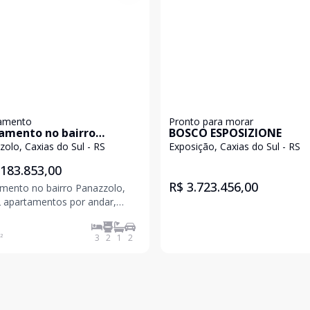
amento
Pronto para morar
amento no bairro
BOSCO ESPOSIZIONE
zzolo
olo, Caxias do Sul - RS
Exposição, Caxias do Sul - RS
.183.853,00
R$ 3.723.456,00
mento no bairro Panazzolo,
 apartamentos por andar,
 com metragem a partir de
 m² de área privativa, 3
²
3
2
1
2
o 1 suíte, amplo
 integrado a cozinha em
to aberto, churrasqueira,
, lavabo, área de serviço sep