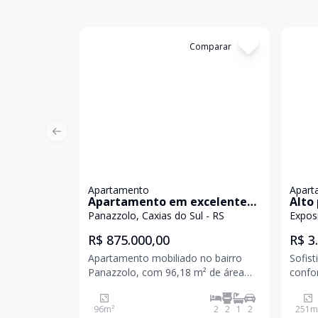
Cód:
5653
Comparar
Cód
Previous slide
Apartamento
Apart
Apartamento em excelente
Alto 
localização e com ótima
excl
Panazzolo, Caxias do Sul - RS
Exposi
posição solar.
Expo
R$ 875.000,00
R$ 3
Apartamento mobiliado no bairro
Sofist
Panazzolo, com 96,18 m² de área
confo
privativa, oferecendo conforto,
deseja
praticidade e excelente localização. O
Locali
96
m²
2
2
1
2
251
m
imóvel conta com 2 dormitórios,
apart