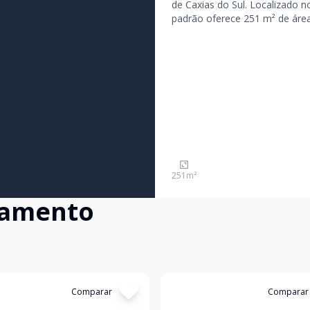
de Caxias do Sul. Localizado n
padrão oferece 251 m² de área
ambientes amplos, integrados 
251
m²
çamento
:
4918
Comparar
Cód:
EP274
Comparar