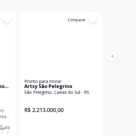
Cód:
EP264
Comparar
Cód:
5645
Next slide
Pronto para morar
Casa
no
Artsy São Pelegrino
VOC Housi
Antonella 
São Pelegrino, Caxias do Sul - RS
Nossa Senho
Sul - RS
R$ 3.690.
R$ 2.213.000,00
ro
Na VOC Hous
rea
um imóvel de
proporcionar
conforto: el
1
2
357
m²
São 03
experiência ú