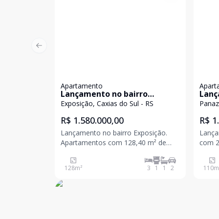
Previous slide
Apartamento
Apart
Lançamento no bairro
Lanç
Exposição!
Pana
Exposição, Caxias do Sul - RS
Panazz
R$ 1.580.000,00
R$ 1
Lançamento no bairro Exposição.
Lança
Apartamentos com 128,40 m² de
com 2
área privativa, 3 dormitórios sendo 1
aptos
suíte, amplo living integrado a
110,18
128
m²
3
1
1
2
110
m
cozinha, espaço gourmet com
dormitórios send
churrasqueira, sacada, lavabo, área
living
de serviço, banheiro social, 2 ou 3
concei
vagas de garagem. Em
sacada