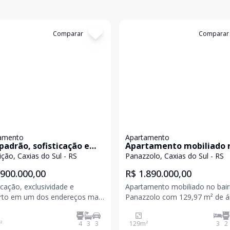
:
5650
Comparar
Cód:
5649
Comparar
amento
Apartamento
padrão, sofisticação e
Apartamento mobiliado 
usividade no bairro
bairro Panazzolo
ção, Caxias do Sul - RS
Panazzolo, Caxias do Sul - RS
sição!
.900.000,00
R$ 1.890.000,00
icação, exclusividade e
Apartamento mobiliado no bair
rto em um dos endereços mais
Panazzolo com 129,97 m² de á
dos de Caxias do Sul.
privativa, oferecendo conforto,
zado no bairro Exposição, este
sofisticação e excelente
²
4
3
3
129
m²
3
2
amento de alto padrão oferece
aproveitamento dos espaços. 