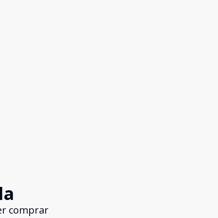
da
er comprar