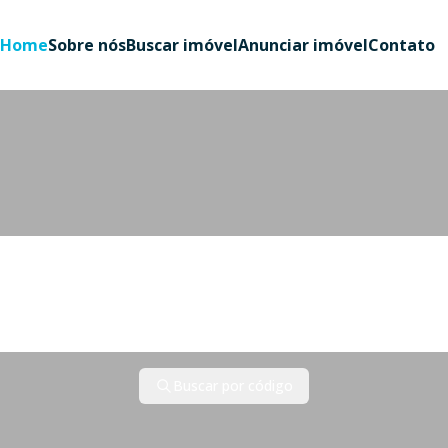
Home
Sobre nós
Buscar imóvel
Anunciar imóvel
Contato
Cidade
Bairro
Buscar por código