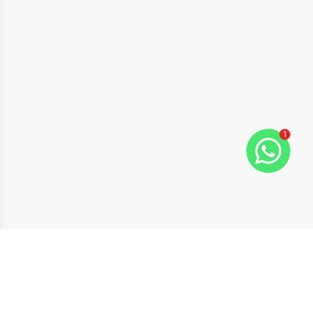
1
ide
t slide