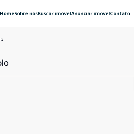
Home
Sobre nós
Buscar imóvel
Anunciar imóvel
Contato
lo
olo