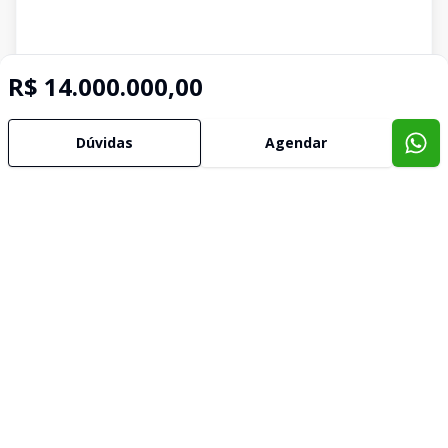
R$ 14.000.000,00
Imóveis semelhantes
Dúvidas
Agendar
Confira imóveis semelhantes
Cód:
5027
Comparar
Có
Terreno
Terr