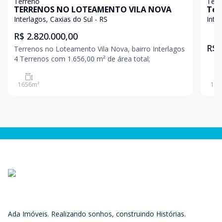
Terreno
Terr
TERRENOS NO LOTEAMENTO VILA NOVA
Ter
loc
Interlagos, Caxias do Sul - RS
Inte
exc
R$ 2.820.000,00
R$ 
Terrenos no Loteamento Vila Nova, bairro Interlagos
4 Terrenos com 1.656,00 m² de área total;
1656
m²
195
Ada Imóveis. Realizando sonhos, construindo Histórias.