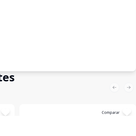
tes
Previous sl
Nex
Cód:
5564
Comparar