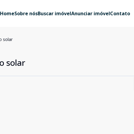
Home
Sobre nós
Buscar imóvel
Anunciar imóvel
Contato
 solar
o solar