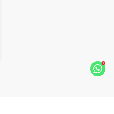
1
ide
t slide
Cód:
4755
Comparar