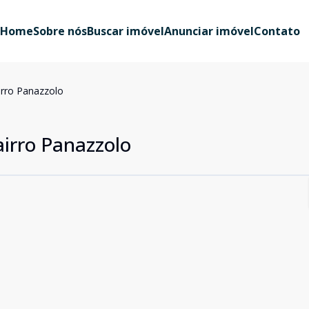
Home
Sobre nós
Buscar imóvel
Anunciar imóvel
Contato
irro Panazzolo
airro Panazzolo