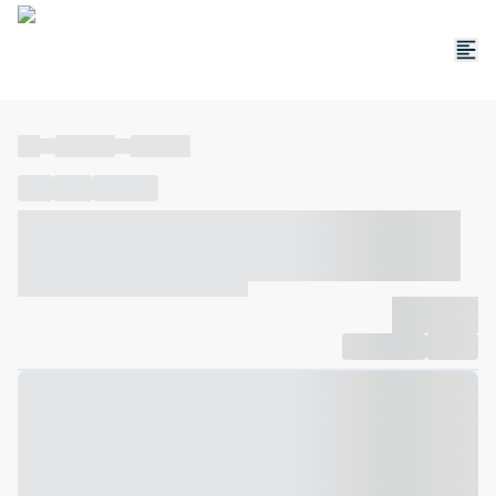
----
----- -----
----- -----
----
-----
---- ------
----- ----- -- ------ ---- ---- -- ----- ----- -----
--- ------
----- ----- -- ------ ----- ----- -- ------
-------------
Compartilhar
Favorito