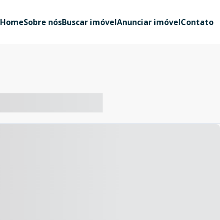
Home
Sobre nós
Buscar imóvel
Anunciar imóvel
Contato
-- ----- ----- --- ------