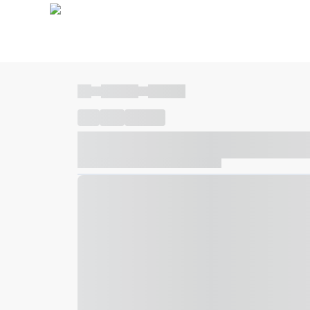
----
----- -----
----- -----
----
-----
---- ------
----- ----- -- ------ ---- ---- -- ---
----- ----- -- ------ ----- ----- -- ------