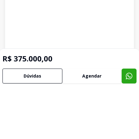
R$ 375.000,00
Dúvidas
Agendar
Imóveis semelhantes
Confira imóveis semelhantes
Cód:
4804
Comparar