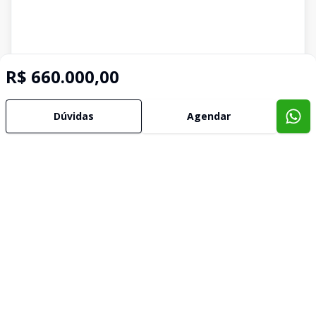
R$ 660.000,00
Imóveis semelhantes
Dúvidas
Agendar
Confira imóveis semelhantes
Cód:
TE3973
Comparar
Có