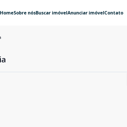
Home
Sobre nós
Buscar imóvel
Anunciar imóvel
Contato
a
ia