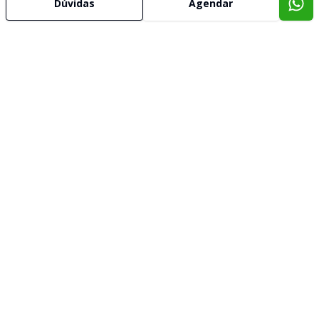
Dúvidas
Agendar
Imóveis semelhantes
Confira imóveis semelhantes
Cód:
4621
Comparar
Terreno
TERRENO NO BAIRRO PETRÓPOLIS