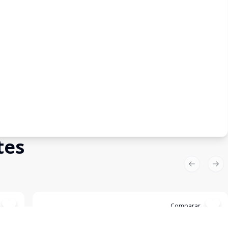
tes
Previous sl
Nex
Cód:
5038
Comparar