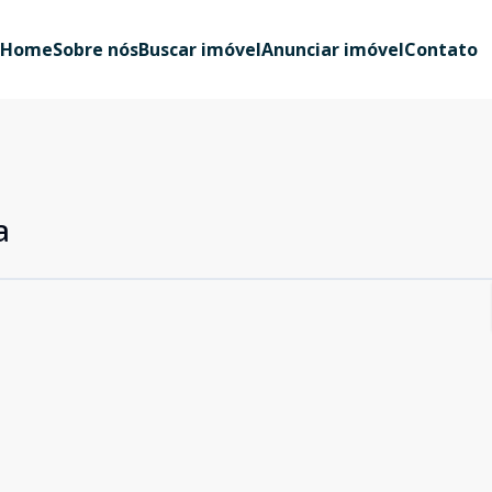
Home
Sobre nós
Buscar imóvel
Anunciar imóvel
Contato
a