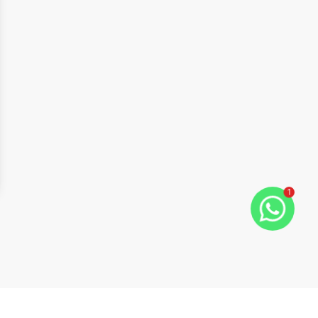
1
ide
t slide
Cód:
4786
Comparar