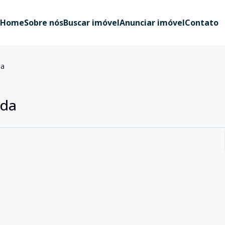
Home
Sobre nós
Buscar imóvel
Anunciar imóvel
Contato
da
ada