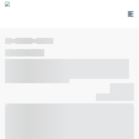
----
----- -----
----- -----
----
-----
---- ------
----- ----- -- ------ ---- ---- -- ----- ----- -----
--- ------
----- ----- -- ------ ----- ----- -- ------
-------------
Compartilhar
Favorito