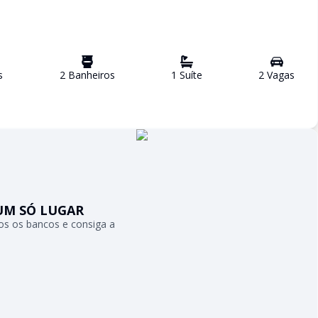
s
2
Banheiro
s
1
Suíte
2
Vaga
s
UM SÓ LUGAR
s os bancos e consiga a