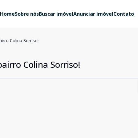
Home
Sobre nós
Buscar imóvel
Anunciar imóvel
Contato
irro Colina Sorriso!
airro Colina Sorriso!