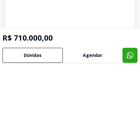
R$ 710.000,00
Dúvidas
Agendar
Imóveis semelhantes
Confira imóveis semelhantes
Cód:
5338
Comparar
Có