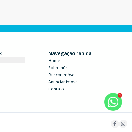
atendimentos em geral. Conta com planta bem dist
por
3
Navegação rápida
Home
Sobre nós
Buscar imóvel
Anunciar imóvel
Contato
1