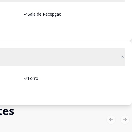
Sala de Recepção
Forro
tes
Previous sl
Nex