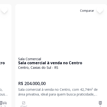
Cód:
5582
Comparar
Sala Comercial
tro
Sala comercial à venda no Centro
Centro, Caxias do Sul - RS
R$ 204.000,00
o,
Sala comercial à venda no Centro, com 42,74m² de
 busca
área privativa, ideal para quem busca praticidade,
ão
localização estratégica e excelente custo-benefício. O
em
imóvel conta com cozinha, lavabo, piso cerâmico e
3
2
42
m²
1