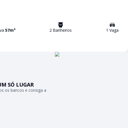
iva
57
m²
2
Banheiro
s
1
Vaga
UM SÓ LUGAR
s os bancos e consiga a