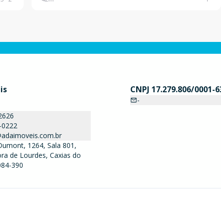
o
esquadrias em alumínio, oferecendo um ambiente fun
is
CNPJ 17.279.806/0001-6
-
2626
-0222
adaimoveis.com.br
Dumont, 1264, Sala 801,
ra de Lourdes, Caxias do
5084-390