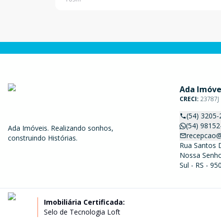
distribuídos, o imóvel conta com cozinha, 3 lavab
Ada Imóve
CRECI:
23787J
(54) 3205-
(54) 98152
Ada Imóveis. Realizando sonhos,
recepcao@
construindo Histórias.
Rua Santos 
Nossa Senho
Sul - RS - 9
Imobiliária Certificada:
Selo de Tecnologia Loft