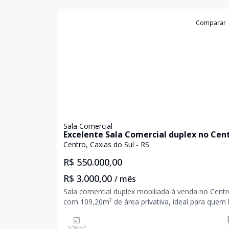
Cód:
5126
Comparar
Sala Comercial
Excelente Sala Comercial duplex no Cen
Centro, Caxias do Sul - RS
R$ 550.000,00
R$ 3.000,00
/ mês
Sala comercial duplex mobiliada à venda no Centr
com 109,20m² de área privativa, ideal para quem
sofisticação, funcionalidade e excelente localizaç
para o seu negócio. Com ambientes amplos e b
109
m²