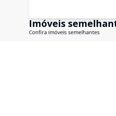
Imóveis semelhan
Confira imóveis semelhantes
Cód:
5126
Comparar
Sala Comercial
Excelente Sala Comercial duplex no Cen
Centro, Caxias do Sul - RS