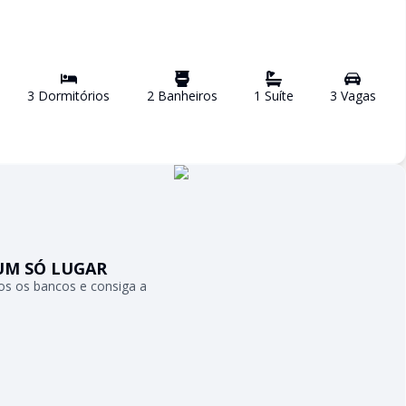
3
Dormitório
s
2
Banheiro
s
1
Suíte
3
Vaga
s
UM SÓ LUGAR
s os bancos e consiga a