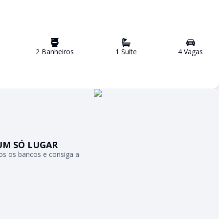
2
Banheiro
s
1
Suíte
4
Vaga
s
UM SÓ LUGAR
s os bancos e consiga a