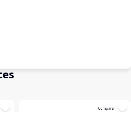
tes
Cód:
CA4319
Comparar