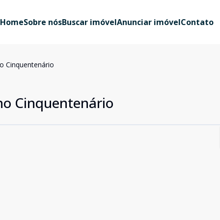
Home
Sobre nós
Buscar imóvel
Anunciar imóvel
Contato
no Cinquentenário
 no Cinquentenário