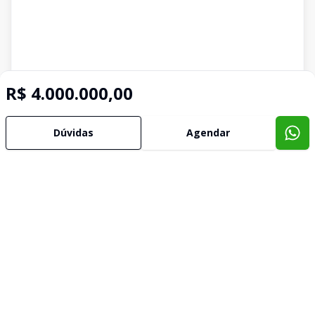
R$ 4.000.000,00
Imóveis semelhantes
Dúvidas
Agendar
Confira imóveis semelhantes
Cód:
5179
Comparar
Có