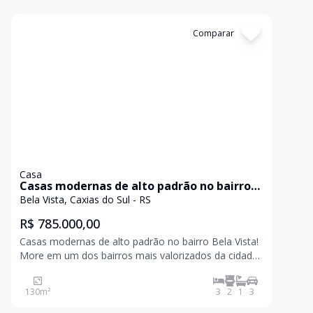
Cód:
5630
Comparar
Casa
Casas modernas de alto padrão no bairro
Bela Vista!
Bela Vista, Caxias do Sul - RS
R$ 785.000,00
Casas modernas de alto padrão no bairro Bela Vista!
More em um dos bairros mais valorizados da cidade,
em residências que aliam arquitetura
contemporânea, conforto e excelente padrão de
130
m²
3
2
1
3
acabamento. Localizadas no bairro Bela Vista, essas
casas foram proj