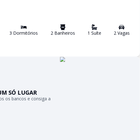
3
Dormitório
s
2
Banheiro
s
1
Suíte
2
Vaga
s
UM SÓ LUGAR
s os bancos e consiga a