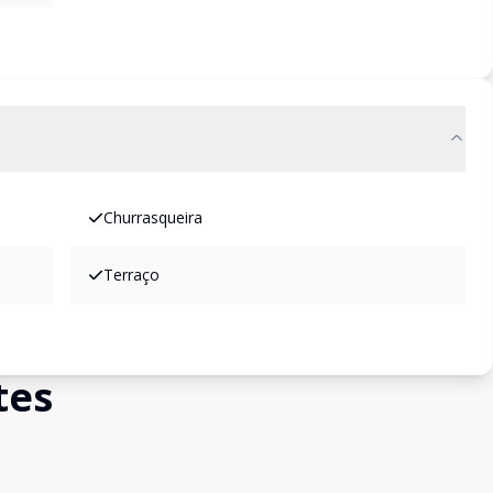
Churrasqueira
Terraço
tes