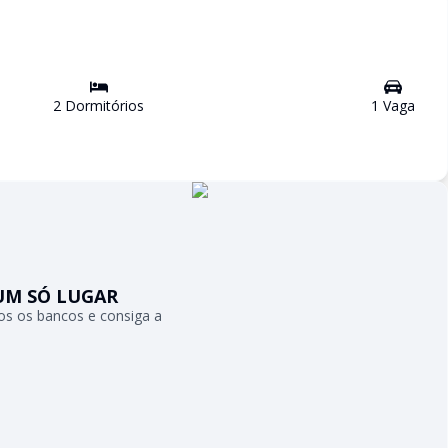
2
Dormitório
s
1
Vaga
UM SÓ LUGAR
s os bancos e consiga a