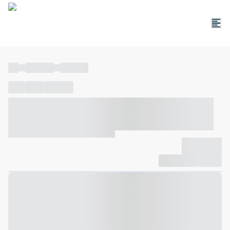
----
----- -----
----- -----
----
-----
---- ------
----- ----- -- ------ ---- ---- -- ----- ----- -----
--- ------
----- ----- -- ------ ----- ----- -- ------
-------------
Compartilhar
Favorito