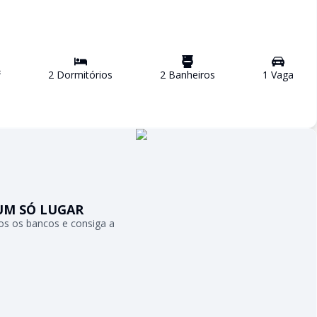
²
2
Dormitório
s
2
Banheiro
s
1
Vaga
UM SÓ LUGAR
s os bancos e consiga a