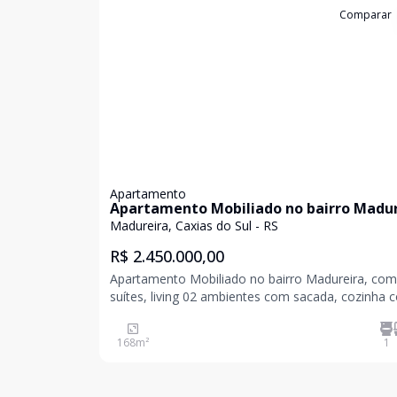
Cód:
4891
Comparar
Apartamento
Apartamento Mobiliado no bairro Madur
Madureira, Caxias do Sul - RS
R$ 2.450.000,00
Apartamento Mobiliado no bairro Madureira, com
suítes, living 02 ambientes com sacada, cozinha 
churrasqueira, área de serviço com sacada, lavab
168
m²
1