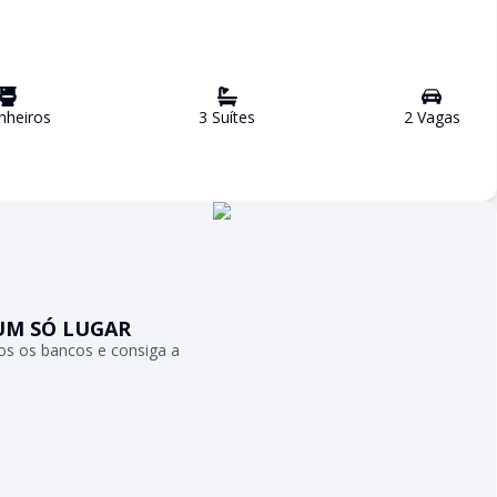
heiro
s
3
Suíte
s
2
Vaga
s
UM SÓ LUGAR
s os bancos e consiga a