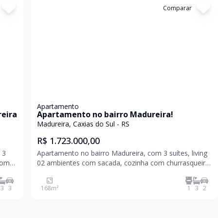
Cód:
5333
Comparar
Apartamento
eira
Apartamento no bairro Madureira!
Madureira, Caxias do Sul - RS
R$ 1.723.000,00
 3
Apartamento no bairro Madureira, com 3 suítes, living
com
02 ambientes com sacada, cozinha com churrasqueira,
o
área de serviço com sacada, lavabo, piso laminado e
porcelanato, esquadrias em PVC com vidros duplos,
3
3
168
m²
1
3
2
gás central, espera para água quente, hidrômetr