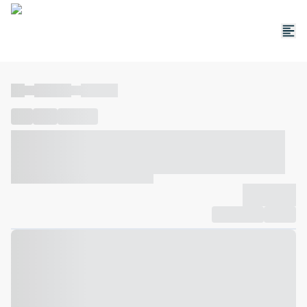
----
----- -----
----- -----
----
-----
---- ------
----- ----- -- ------ ---- ---- -- ----- ----- -----
--- ------
----- ----- -- ------ ----- ----- -- ------
-------------
Compartilhar
Favorito