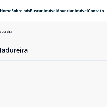
Home
Sobre nós
Buscar imóvel
Anunciar imóvel
Contato
adureira
Madureira