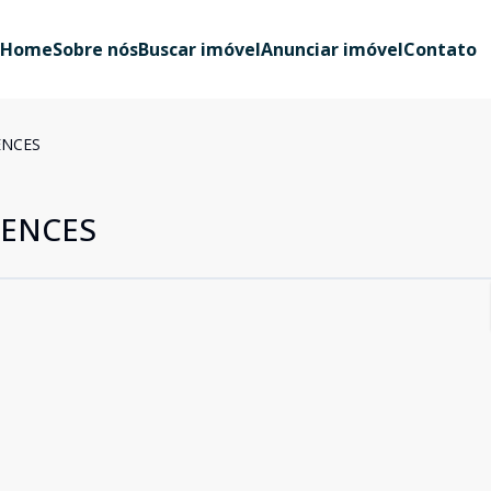
Home
Sobre nós
Buscar imóvel
Anunciar imóvel
Contato
ENCES
DENCES