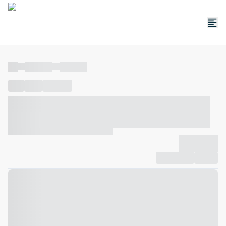
----
----- -----
----- -----
----
-----
---- ------
----- ----- -- ------ ---- ---- -- ----- ----- -----
--- ------
----- ----- -- ------ ----- ----- -- ------
-------------
Compartilhar
Favorito