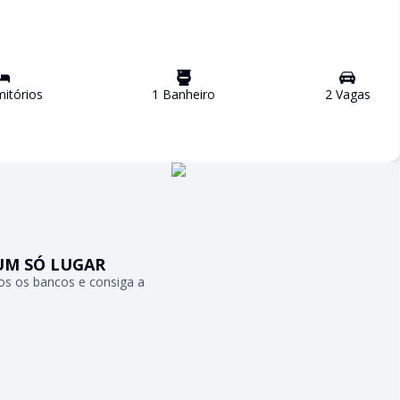
itório
s
1
Banheiro
2
Vaga
s
UM SÓ LUGAR
s os bancos e consiga a