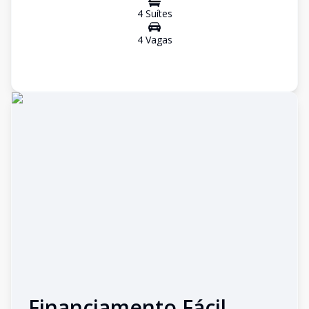
4
Suíte
s
4
Vaga
s
Financiamento Fácil