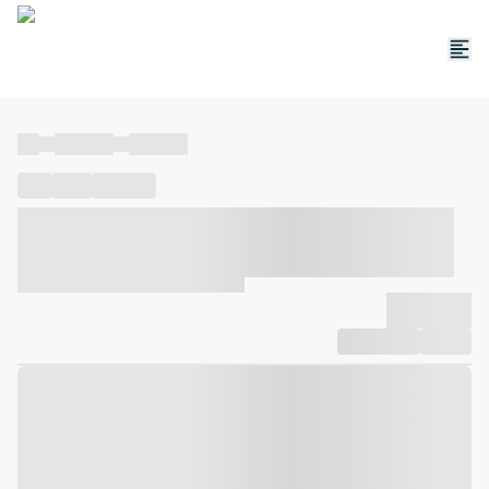
----
----- -----
----- -----
----
-----
---- ------
----- ----- -- ------ ---- ---- -- ----- ----- -----
--- ------
----- ----- -- ------ ----- ----- -- ------
-------------
Compartilhar
Favorito