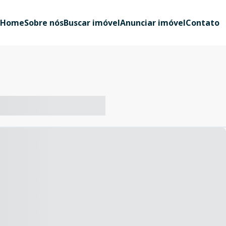
Home
Sobre nós
Buscar imóvel
Anunciar imóvel
Contato
-- ----- ----- --- ------