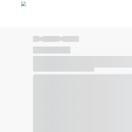
----
----- -----
----- -----
----
-----
---- ------
----- ----- -- ------ ---- ---- -- ---
----- ----- -- ------ ----- ----- -- ------