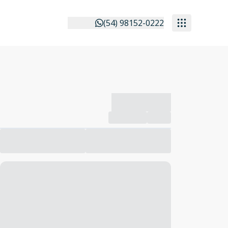
(54) 98152-0222
-------------
Compartilhar
Favorito