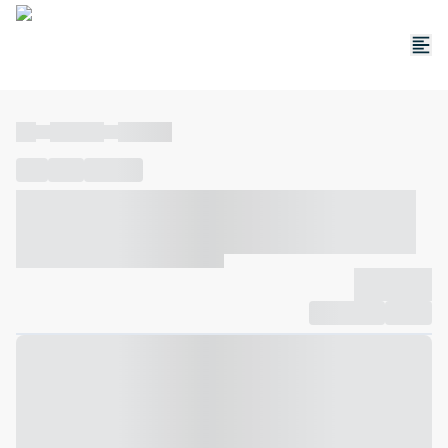
----
----- -----
----- -----
----
-----
---- ------
----- ----- -- ------ ---- ---- -- ----- ----- -----
--- ------
----- ----- -- ------ ----- ----- -- ------
-------------
Compartilhar
Favorito