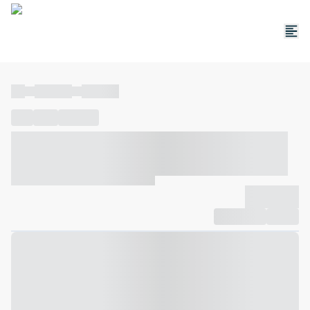
----
----- -----
----- -----
----
-----
---- ------
----- ----- -- ------ ---- ---- -- ----- ----- -----
--- ------
----- ----- -- ------ ----- ----- -- ------
-------------
Compartilhar
Favorito