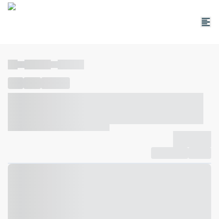
----
----- -----
----- -----
----
-----
---- ------
----- ----- -- ------ ---- ---- -- ----- ----- -----
--- ------
----- ----- -- ------ ----- ----- -- ------
-------------
Compartilhar
Favorito