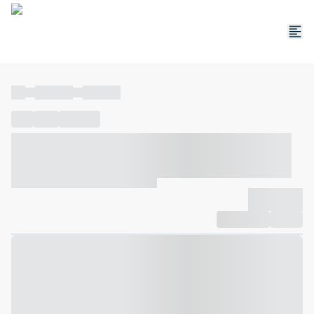
----
----- -----
----- -----
----
-----
---- ------
----- ----- -- ------ ---- ---- -- ----- ----- -----
--- ------
----- ----- -- ------ ----- ----- -- ------
-------------
Compartilhar
Favorito