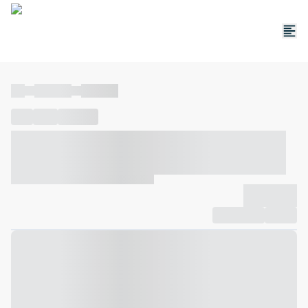
----
----- -----
----- -----
----
-----
---- ------
----- ----- -- ------ ---- ---- -- ----- ----- -----
--- ------
----- ----- -- ------ ----- ----- -- ------
-------------
Compartilhar
Favorito