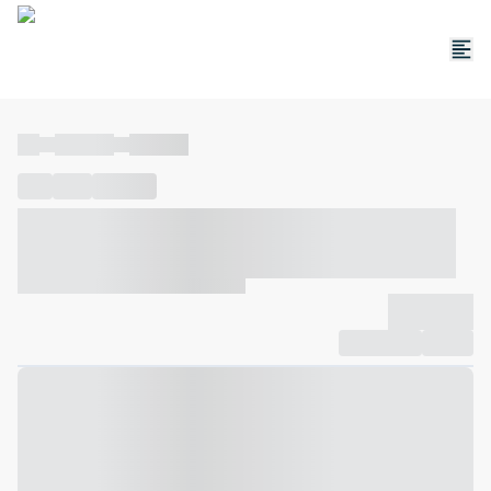
----
----- -----
----- -----
----
-----
---- ------
----- ----- -- ------ ---- ---- -- ----- ----- -----
--- ------
----- ----- -- ------ ----- ----- -- ------
-------------
Compartilhar
Favorito