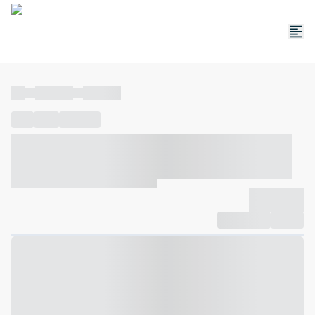
----
----- -----
----- -----
----
-----
---- ------
----- ----- -- ------ ---- ---- -- ----- ----- -----
--- ------
----- ----- -- ------ ----- ----- -- ------
-------------
Compartilhar
Favorito