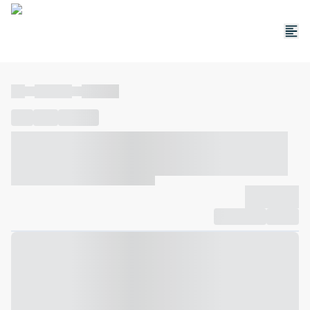
----
----- -----
----- -----
----
-----
---- ------
----- ----- -- ------ ---- ---- -- ----- ----- -----
--- ------
----- ----- -- ------ ----- ----- -- ------
-------------
Compartilhar
Favorito