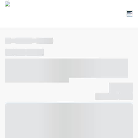
----
----- -----
----- -----
----
-----
---- ------
----- ----- -- ------ ---- ---- -- ----- ----- -----
--- ------
----- ----- -- ------ ----- ----- -- ------
-------------
Compartilhar
Favorito